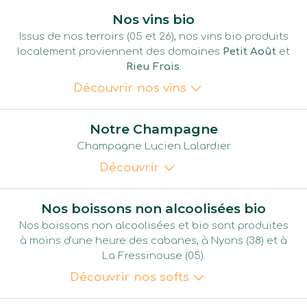
Nos vins bio
IPA
Issus de nos terroirs (05 et 26), nos vins bio produits
La Durance
6,50€
0,33cl
localement proviennent des domaines
Petit Août
et
Rieu Frais
.
En savoir plus
Découvrir nos vins
Bière IPA.
Équilibrée,
Vin Rouge
Rondeurs & amertume.
Petit Août
Notre Champagne
Blanche
Cuvée Tout compte
35€
Gavotine
6,50€
Champagne Lucien Lalardier
fait
0,33cl
IGP Hautes-Alpes
Découvrir
0,75cl
En savoir plus
En savoir plus
Vin rouge de caractère, aux notes de fruits rouges et
Bière Blanche.
Champagne
Nos boissons non alcoolisées bio
poivre.
Au petit épeautre
Charles Montaigne
55€
Vin Rosé
Nos boissons non alcoolisées et bio sont produites
Blanc brut
Blonde
Rieu Frais
0,75cl
à moins d'une heure des cabanes, à Nyons (38) et à
Cuvée Clémentine
35€
Gavotine
6,50€
0,33cl
IGP Baronnies Pce
La Fressinouse (05).
0,75cl
En savoir plus
Découvrir nos softs
Souple et rond à l’aspect gourmand, équilibré et fruité.
En savoir plus
En savoir plus
Vin blanc original et fruité.
Bière Blonde.