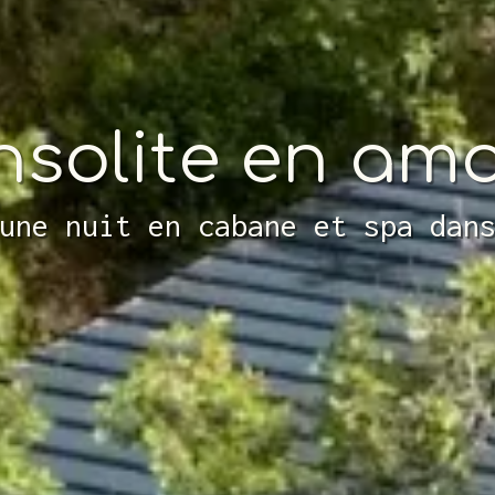
insolite en am
une nuit en cabane et spa dan