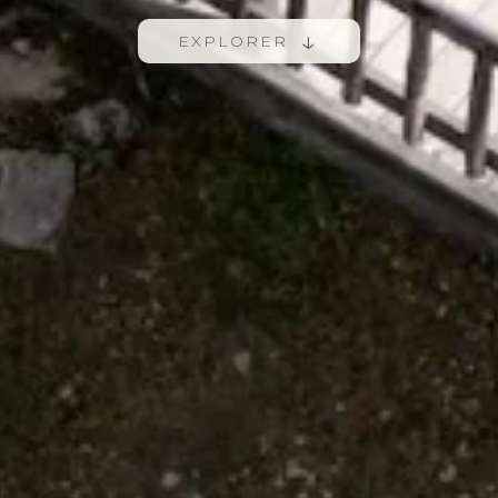
↓
EXPLORER