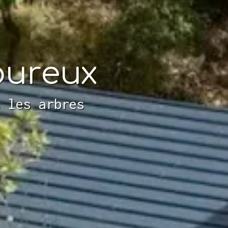
oureux
s les arbres